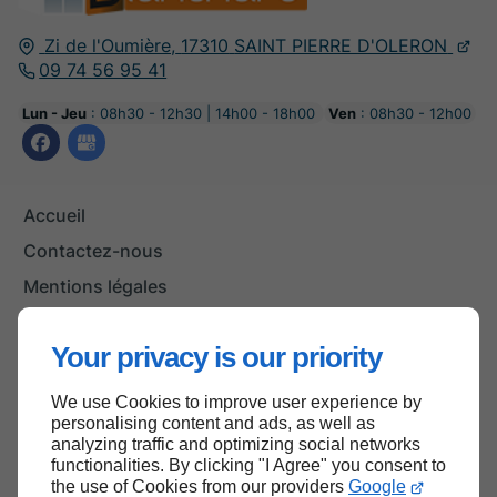
Zi de l'Oumière,
17310
SAINT PIERRE D'OLERON
09 74 56 95 41
Lun - Jeu
: 08h30 - 12h30 | 14h00 - 18h00
Ven
: 08h30 - 12h00
Accueil
Contactez-nous
Mentions légales
Plan du site
Your privacy is our priority
We use Cookies to improve user experience by
Haut de page
personalising content and ads, as well as
analyzing traffic and optimizing social networks
functionalities. By clicking "I Agree" you consent to
the use of Cookies from our providers
Google