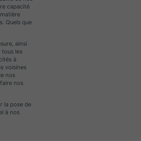
re capacité
 matière
ts. Quels que
ure, ainsi
 tous les
ités à
s voisines
de nos
faire nos
r la pose de
el à nos