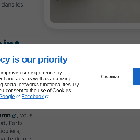
 dans les
aint-
des
cy is our priority
votre
 improve user experience by
Customize
nt and ads, as well as analyzing
ng social networks functionalities. By
you consent to the use of Cookies
Google
Facebook
.
léron
, vous
tat. Forts
iculiers,
ualité de nos