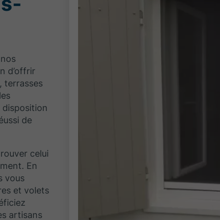
is-
 nos
in d’offrir
, terrasses
les
disposition
éussi de
rouver celui
timent. En
s vous
es et volets
éficiez
es artisans