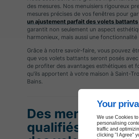
des mesures. Nos menuisiers rigoureux pr
mesures précises de vos fenêtres pour gar
un ajustement parfait des volets battants
garantit non seulement un aspect esthéti
harmonieux, mais aussi une fonctionnalité
Grâce à notre savoir-faire, vous pouvez êt
que vos volets battants seront posés avec
de profiter des avantages esthétiques et f
qu'ils apportent à votre maison à Saint-Tro
Bains.
Your priva
Des menuisiers
We use Cookies to
qualifiés pour po
personalising conte
traffic and optimizi
clicking "I Agree" 