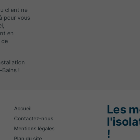
u client ne
là pour vous
l,
ant en
 de
stallation
-Bains !
Les m
Accueil
l'isol
Contactez-nous
Mentions légales
!
Plan du site