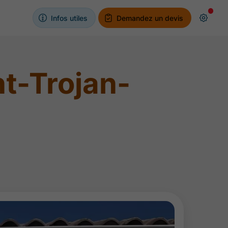
Infos utiles
Demandez un devis
nt-Trojan-