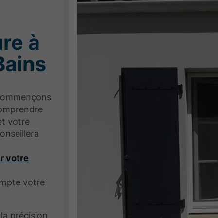
re à
Bains
s commençons
comprendre
et votre
onseillera
r votre
ompte votre
a précision