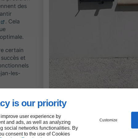
ennent des
antir
. Cela
que
 optimale.
re certain
 succès et
onctionnels
jan-les-
cy is our priority
 improve user experience by
Customize
ser
nt and ads, as well as analyzing
ng social networks functionalities. By
you consent to the use of Cookies